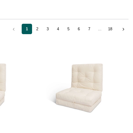
1
2
3
4
5
6
7
...
18