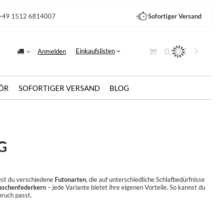
+49 1512 6814007
Sofortiger Versand
0,00 €
Einkaufslisten
Anmelden
ÖR
SOFORTIGER VERSAND
BLOG
G
dest du verschiedene
Futonarten
, die auf unterschiedliche Schlafbedürfnisse
Taschenfederkern
– jede Variante bietet ihre eigenen Vorteile. So kannst du
ruch passt.