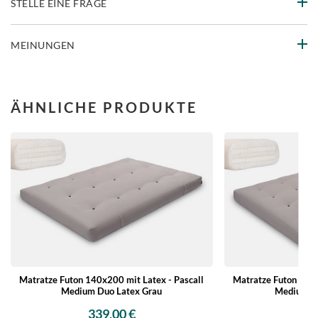
STELLE EINE FRAGE
MEINUNGEN
ÄHNLICHE PRODUKTE
Matratze Futon 140x200 mit Latex - Pascall
Matratze Futon 160x
Medium Duo Latex Grau
Medium Du
339,00 €
36