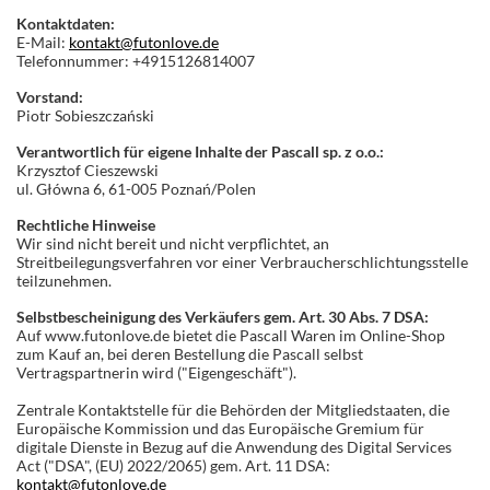
Kontaktdaten:
E-Mail:
kontakt@futonlove.de
Telefonnummer: +4915126814007
Vorstand:
Piotr Sobieszczański
Verantwortlich für eigene Inhalte der Pascall sp. z o.o.:
Krzysztof Cieszewski
ul. Główna 6, 61-005 Poznań/Polen
Rechtliche Hinweise
Wir sind nicht bereit und nicht verpflichtet, an
Streitbeilegungsverfahren vor einer Verbraucherschlichtungsstelle
teilzunehmen.
Selbstbescheinigung des Verkäufers gem. Art. 30 Abs. 7 DSA:
Auf www.futonlove.de bietet die Pascall Waren im Online-Shop
zum Kauf an, bei deren Bestellung die Pascall selbst
Vertragspartnerin wird ("Eigengeschäft").
Zentrale Kontaktstelle für die Behörden der Mitgliedstaaten, die
Europäische Kommission und das Europäische Gremium für
digitale Dienste in Bezug auf die Anwendung des Digital Services
Act ("DSA", (EU) 2022/2065) gem. Art. 11 DSA:
kontakt@futonlove.de