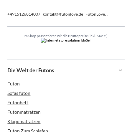
+4915126814007
kontakt@futonlove.de
FutonLove
,
,
Im Shop präsentieren wir die Bruttopreise (inkl. MwSt.).
Die Welt der Futons
Futon
Sofas futon
Futonbett
Futonmatratzen
Klappmatratzen
Futon Zum Schlafen