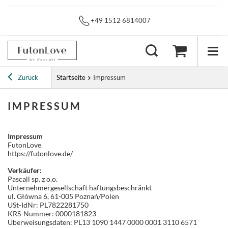
Sofortiger Versand
Zurück
Startseite
Impressum
IMPRESSUM
Impressum
FutonLove
https://futonlove.de/
Verkäufer:
Pascall sp. z o.o.
Unternehmergesellschaft haftungsbeschränkt
ul. Główna 6, 61-005 Poznań/Polen
USt-IdNr: PL7822281750
KRS-Nummer: 0000181823
Überweisungsdaten: PL13 1090 1447 0000 0001 3110 6571