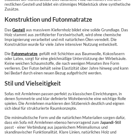
restlichen Gestell und bildet ein stimmiges Möbelstück ohne synthetische
Zusätze.
Konstruktion und Futonmatratze
Das
Gestell
aus massivem Kiefernholz bildet eine solide Grundlage. Das
Holz stammt aus zertifizierter Forstwirtschaft, wird ohne chemische
Imprägnierung verarbeitet und mit natürlichen Ölen veredelt. Die
Konstruktion wurde für viele Jahre intensiver Nutzung entwickelt.
Die
Futonmatratze
, gefüllt mit Schichten aus Baumwolle, Kokosfasern
oder Latex, sorgt für eine gleichmäßige Unterstützung der Wirbelsäule.
Keine weichen Schaumstoffe, die nach wenigen Monaten ihre Form
verlieren. Der Futon behält seine Elastizität über Jahre hinweg und kann
bei Bedarf durch einen neuen Bezug aufgefrischt werden.
Stil und Vielseitigkeit
Sofas mit Armlehnen passen perfekt zu klassischen Einrichtungen, in
denen Symmetrie und klar definierte Wohnbereiche eine wichtige Rolle
spielen. Die Armlehnen markieren den Sitzbereich deutlich und eignen
sich ideal für strukturierte Raumkonzepte.
Die minimalistische Form und die natürlichen Materialien sorgen dafür,
dass ein Sofa mit Armlehnen ebenso hervorragend zum
Japandi-Stil
passt - einer Verbindung aus japanischem Minimalismus und
skandinavischer Funktionalität. Klare Linien, natürliches Holz und