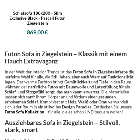
Schlafsofa 180x200 - Slim
Exclusive Black - Pascall Futon
Ziegelstein
869,00 €
Futon Sofa in Ziegelstein – Klassik mit einem
Hauch Extravaganz
In der Welt der Interior-Trends ist das
Futon Sofa in Ziegelsteinfarbe
die
perfekte Wahl für alle, die
Stil lieben, aber auch Wert auf Funktionalität
legen
. Der warme Farbton bringt
Gemütlichkeit und Tiefe
in den Raum,
während der
natürliche Futon mit Baumwolle und Latexfüllung
für ein
Schlaf- und Sitzgefühl sorgt, das man kaum erwartet
. Die Materialien
passen sich sanft Ihrem Körper an und fördern einen
gesunden,
erholsamen Schlaf
. Kombiniert mit
Holz, Weiß oder Grau
verwandelt
sich jeder Raum in ein
stilvolles Design Paradies.
Entdecken Sie unsere
Futon Sofa Kollektion
– für alle, die es schön UND bequem wollen!
Ausziehbares Sofa in Ziegelstein – Stilvoll,
stark, smart