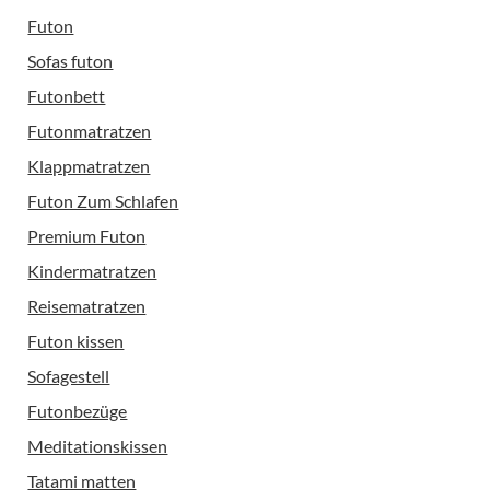
Futon
Sofas futon
Futonbett
Futonmatratzen
Klappmatratzen
Futon Zum Schlafen
Premium Futon
Kindermatratzen
Reisematratzen
Futon kissen
Sofagestell
Futonbezüge
Meditationskissen
Tatami matten