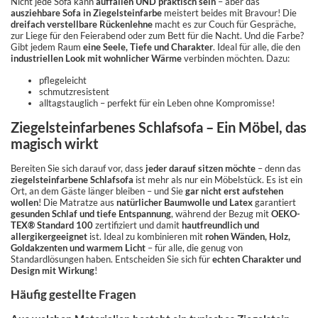
Nicht jede Sofa kann
auffallen UND praktisch sein
– aber das
ausziehbare Sofa in Ziegelsteinfarbe
meistert beides mit Bravour! Die
dreifach verstellbare Rückenlehne
macht es zur Couch für Gespräche,
zur Liege für den Feierabend oder zum Bett für die Nacht. Und die Farbe?
Gibt jedem Raum
eine Seele, Tiefe und Charakter
. Ideal für alle, die den
industriellen Look mit wohnlicher Wärme
verbinden möchten. Dazu:
pflegeleicht
schmutzresistent
alltagstauglich – perfekt für ein Leben ohne Kompromisse!
Ziegelsteinfarbenes Schlafsofa – Ein Möbel, das
magisch wirkt
Bereiten Sie sich darauf vor, dass
jeder darauf sitzen möchte
– denn das
ziegelsteinfarbene Schlafsofa
ist mehr als nur ein Möbelstück. Es ist ein
Ort, an dem Gäste länger bleiben – und Sie
gar nicht erst aufstehen
wollen
! Die Matratze aus
natürlicher Baumwolle und Latex
garantiert
gesunden Schlaf und tiefe Entspannung
, während der Bezug mit
OEKO-
TEX® Standard 100
zertifiziert und damit
hautfreundlich und
allergikergeeignet
ist. Ideal zu kombinieren mit
rohen Wänden, Holz,
Goldakzenten und warmem Licht
– für alle, die genug von
Standardlösungen haben. Entscheiden Sie sich für
echten Charakter und
Design mit Wirkung
!
Häufig gestellte Fragen