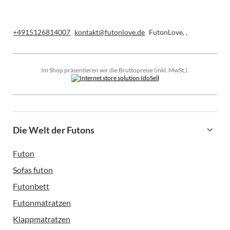
+4915126814007
kontakt@futonlove.de
FutonLove
,
,
Im Shop präsentieren wir die Bruttopreise (inkl. MwSt.).
Die Welt der Futons
Futon
Sofas futon
Futonbett
Futonmatratzen
Klappmatratzen