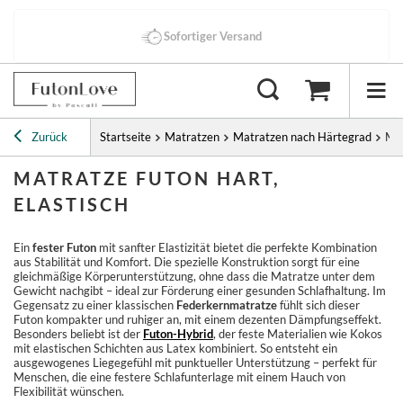
Sofortiger Versand
Zurück
Startseite
Matratzen
Matratzen nach Härtegrad
Mat
MATRATZE FUTON HART,
ELASTISCH
Ein
fester Futon
mit sanfter Elastizität bietet die perfekte Kombination
aus Stabilität und Komfort. Die spezielle Konstruktion sorgt für eine
gleichmäßige Körperunterstützung, ohne dass die Matratze unter dem
Gewicht nachgibt – ideal zur Förderung einer gesunden Schlafhaltung. Im
Gegensatz zu einer klassischen
Federkernmatratze
fühlt sich dieser
Futon kompakter und ruhiger an, mit einem dezenten Dämpfungseffekt.
Besonders beliebt ist der
Futon-Hybrid
, der feste Materialien wie Kokos
mit elastischen Schichten aus Latex kombiniert. So entsteht ein
ausgewogenes Liegegefühl mit punktueller Unterstützung – perfekt für
Menschen, die eine festere Schlafunterlage mit einem Hauch von
Flexibilität wünschen.