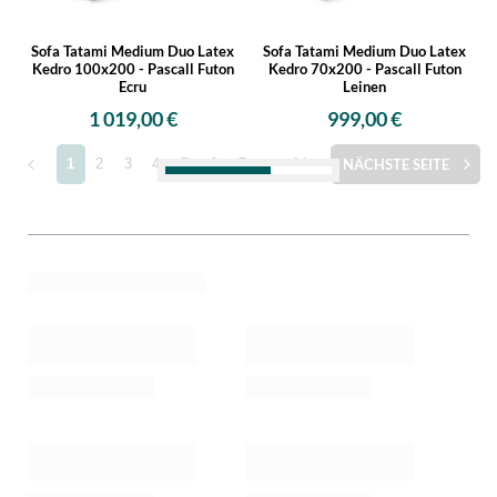
Sofa Tatami Medium Duo Latex
Sofa Tatami Medium Duo Latex
Kedro 100x200 - Pascall Futon
Kedro 70x200 - Pascall Futon
Ecru
Leinen
1 019,00 €
999,00 €
1
2
3
4
5
6
7
...
14
NÄCHSTE SEITE