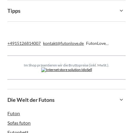
Tipps
+4915126814007
kontakt@futonlove.de
FutonLove
,
,
Im Shop präsentieren wir die Bruttopreise (inkl. MwSt.).
Die Welt der Futons
Futon
Sofas futon
Futonbett