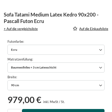
Sofa Tatami Medium Latex Kedro 90x200 -
Pascall Futon Ecru
+ Auf die vergleichsliste
Auf die Einkaufsliste
Futonfarbe
Ecru
Matratzenfüllung
Baumwollvlies + 3 cm Latexschicht
Breite
90 cm
979,00 €
inkl. MwSt
/
St.