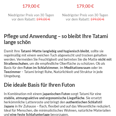
179,00 €
179,00 €
Niedrigster Preis von 30 Tagen
Niedrigster Preis von 30 Tagen
vor dem Rabatt:
199,00 €
vor dem Rabatt:
199,00 €
Pflege und Anwendung – so bleibt Ihre Tatami
lange schön
Damit Ihre
Tatami-Matte langlebig und hygienisch bleibt
, sollte sie
regelmäßig mit einem weichen Tuch abgewischt und trocken gehalten
werden. Vermeiden Sie Feuchtigkeit und betreten Sie die Matte
nicht mit
Straßenschuhen
, um die empfindliche Oberfläche zu schützen. Ob als
Basis für den
Futon im Schlafzimmer
, im
Meditationsraum
oder im
Teezimmer
– Tatami bringt Ruhe, Natürlichkeit und Struktur in jede
Umgebung.
Die ideale Basis für Ihren Futon
In Kombination mit einem
japanischen Futon
sorgt Tatami für eine
stabile, atmungsaktive und ergonomische Liegefläche
. Sie ersetzt
herkömmliche Lattenroste und bringt den
authentischen Schlafstil
Japans
in Ihr Zuhause – flach, flexibel und auf das Wesentliche reduziert.
Ideal für Menschen, die minimalistisches Wohnen, natürliche Materialien
und
eine feste Schlafunterlage
bevorzugen.