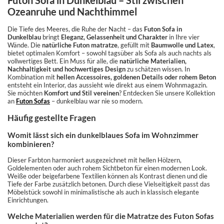
Futon Sofa in Dunkelblau – Stil zwischen
Ozeanruhe und Nachthimmel
Die Tiefe des Meeres, die Ruhe der Nacht – das
Futon Sofa in
Dunkelblau
bringt
Eleganz, Gelassenheit und Charakter
in Ihre vier
Wände. Die
natürliche Futon matratze
, gefüllt mit
Baumwolle und Latex
,
bietet optimalen Komfort – sowohl tagsüber als Sofa als auch nachts als
vollwertiges Bett. Ein Muss für alle, die
natürliche Materialien,
Nachhaltigkeit und hochwertiges Design
zu schätzen wissen. In
Kombination mit
hellen Accessoires, goldenen Details oder rohem Beton
entsteht ein Interior, das aussieht wie direkt aus einem Wohnmagazin.
Sie möchten
Komfort und Stil vereinen
? Entdecken Sie unsere Kollektion
an
Futon Sofas
– dunkelblau war nie so modern.
Häufig gestellte Fragen
Womit lässt sich ein dunkelblaues Sofa im Wohnzimmer
kombinieren?
Dieser Farbton harmoniert ausgezeichnet mit hellen Hölzern,
Goldelementen oder auch rohem Sichtbeton für einen modernen Look.
Weiße oder beigefarbene Textilien können als Kontrast dienen und die
Tiefe der Farbe zusätzlich betonen. Durch diese Vielseitigkeit passt das
Möbelstück sowohl in minimalistische als auch in klassisch elegante
Einrichtungen.
Welche Materialien werden für die Matratze des Futon Sofas