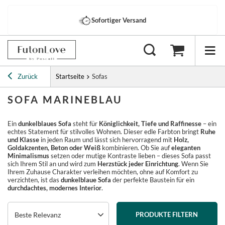
Sofortiger Versand
Zurück
Startseite
Sofas
SOFA MARINEBLAU
Ein
dunkelblaues Sofa
steht für
Königlichkeit, Tiefe und Raffinesse
– ein
echtes Statement für stilvolles Wohnen. Dieser edle Farbton bringt
Ruhe
und Klasse
in jeden Raum und lässt sich hervorragend mit
Holz,
Goldakzenten, Beton oder Weiß
kombinieren. Ob Sie auf
eleganten
Minimalismus
setzen oder mutige Kontraste lieben – dieses Sofa passt
sich Ihrem Stil an und wird zum
Herzstück jeder Einrichtung
. Wenn Sie
Ihrem Zuhause Charakter verleihen möchten, ohne auf Komfort zu
verzichten, ist das
dunkelblaue Sofa
der perfekte Baustein für ein
durchdachtes, modernes Interior
.
Beste Relevanz
PRODUKTE FILTERN