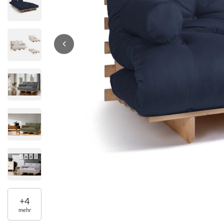
+
4
mehr