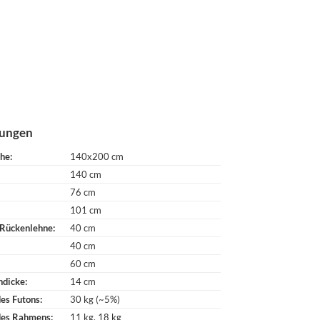
ungen
che
140x200 cm
140 cm
76 cm
101 cm
 Rückenlehne
40 cm
40 cm
60 cm
ndicke
14 cm
es Futons
30 kg (~5%)
des Rahmens
11 kg
18 kg