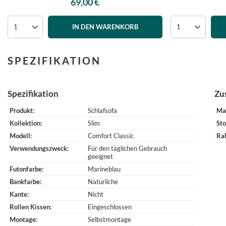
69,00 €
IN DEN WARENKORB
SPEZIFIKATION
Spezifikation
Zu
Produkt
Schlafsofa
Ma
Kollektion
Slim
Sto
Modell
Comfort Classic
Ra
Verwendungszweck
Für den täglichen Gebrauch
geeignet
Futonfarbe
Marineblau
Bankfarbe
Natürliche
Kante
Nicht
Rollen Kissen
Eingeschlossen
Montage
Selbstmontage