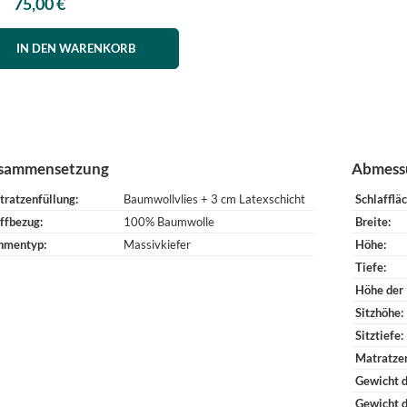
75,00 €
IN DEN WARENKORB
sammensetzung
Abmess
tratzenfüllung
Baumwollvlies + 3 cm Latexschicht
Schlafflä
ffbezug
100% Baumwolle
Breite
hmentyp
Massivkiefer
Höhe
Tiefe
Höhe der
Sitzhöhe
Sitztiefe
Matratze
Gewicht d
Gewicht 