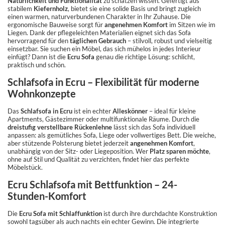
Natürlichkeit und Funktionalität
zu schätzen wissen. Gefertigt aus
stabilem
Kiefernholz
, bietet sie eine solide Basis und bringt zugleich
einen warmen, naturverbundenen Charakter in Ihr Zuhause. Die
ergonomische Bauweise sorgt für
angenehmen Komfort
im Sitzen wie im
Liegen. Dank der pflegeleichten Materialien eignet sich das Sofa
hervorragend für den
täglichen Gebrauch
– stilvoll, robust und vielseitig
einsetzbar. Sie suchen ein Möbel, das sich mühelos in jedes Interieur
einfügt? Dann ist die
Ecru Sofa
genau die richtige Lösung: schlicht,
praktisch und schön.
Schlafsofa in Ecru – Flexibilität für moderne
Wohnkonzepte
Das
Schlafsofa in Ecru
ist ein echter
Alleskönner
– ideal für kleine
Apartments, Gästezimmer oder multifunktionale Räume. Durch die
dreistufig verstellbare Rückenlehne
lässt sich das Sofa individuell
anpassen: als gemütliches Sofa, Liege oder vollwertiges Bett. Die weiche,
aber stützende Polsterung bietet jederzeit
angenehmen Komfort
,
unabhängig von der Sitz- oder Liegeposition. Wer
Platz sparen möchte
,
ohne auf Stil und Qualität zu verzichten, findet hier das perfekte
Möbelstück.
Ecru Schlafsofa mit Bettfunktion – 24-
Stunden-Komfort
Die
Ecru Sofa mit Schlaffunktion
ist durch ihre durchdachte Konstruktion
sowohl tagsüber als auch nachts ein echter Gewinn. Die integrierte