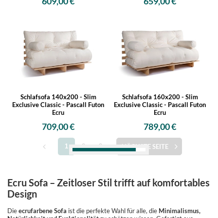
609,00 €
659,00 €
Schlafsofa 140x200 - Slim
Schlafsofa 160x200 - Slim
Exclusive Classic - Pascall Futon
Exclusive Classic - Pascall Futon
Ecru
Ecru
709,00 €
789,00 €
1
2
3
NÄCHSTE SEITE
Ecru Sofa – Zeitloser Stil trifft auf komfortables
Design
Die
ecrufarbene Sofa
ist die perfekte Wahl für alle, die
Minimalismus,