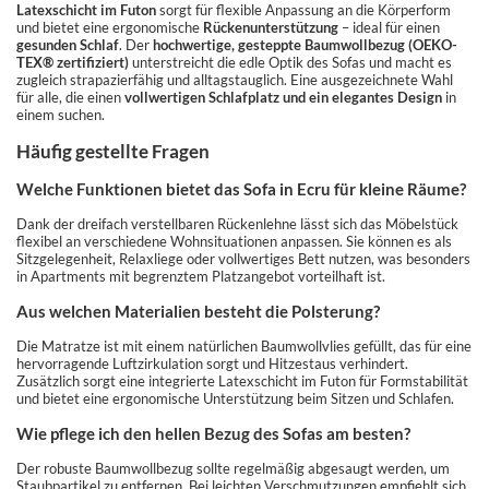
Latexschicht im Futon
sorgt für flexible Anpassung an die Körperform
und bietet eine ergonomische
Rückenunterstützung
– ideal für einen
gesunden Schlaf
. Der
hochwertige, gesteppte Baumwollbezug (OEKO-
TEX® zertifiziert)
unterstreicht die edle Optik des Sofas und macht es
zugleich strapazierfähig und alltagstauglich. Eine ausgezeichnete Wahl
für alle, die einen
vollwertigen Schlafplatz und ein elegantes Design
in
einem suchen.
Häufig gestellte Fragen
Welche Funktionen bietet das Sofa in Ecru für kleine Räume?
Dank der dreifach verstellbaren Rückenlehne lässt sich das Möbelstück
flexibel an verschiedene Wohnsituationen anpassen. Sie können es als
Sitzgelegenheit, Relaxliege oder vollwertiges Bett nutzen, was besonders
in Apartments mit begrenztem Platzangebot vorteilhaft ist.
Aus welchen Materialien besteht die Polsterung?
Die Matratze ist mit einem natürlichen Baumwollvlies gefüllt, das für eine
hervorragende Luftzirkulation sorgt und Hitzestaus verhindert.
Zusätzlich sorgt eine integrierte Latexschicht im Futon für Formstabilität
und bietet eine ergonomische Unterstützung beim Sitzen und Schlafen.
Wie pflege ich den hellen Bezug des Sofas am besten?
Der robuste Baumwollbezug sollte regelmäßig abgesaugt werden, um
Staubpartikel zu entfernen. Bei leichten Verschmutzungen empfiehlt sich