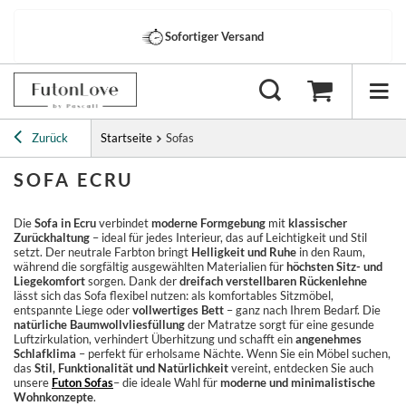
Sofortiger Versand
Zurück
Startseite
Sofas
SOFA ECRU
Die
Sofa in Ecru
verbindet
moderne Formgebung
mit
klassischer
Zurückhaltung
– ideal für jedes Interieur, das auf Leichtigkeit und Stil
setzt. Der neutrale Farbton bringt
Helligkeit und Ruhe
in den Raum,
während die sorgfältig ausgewählten Materialien für
höchsten Sitz- und
Liegekomfort
sorgen. Dank der
dreifach verstellbaren Rückenlehne
lässt sich das Sofa flexibel nutzen: als komfortables Sitzmöbel,
entspannte Liege oder
vollwertiges Bett
– ganz nach Ihrem Bedarf. Die
natürliche Baumwollvliesfüllung
der Matratze sorgt für eine gesunde
Luftzirkulation, verhindert Überhitzung und schafft ein
angenehmes
Schlafklima
– perfekt für erholsame Nächte. Wenn Sie ein Möbel suchen,
das
Stil, Funktionalität und Natürlichkeit
vereint, entdecken Sie auch
unsere
Futon Sofas
– die ideale Wahl für
moderne und minimalistische
Wohnkonzepte
.