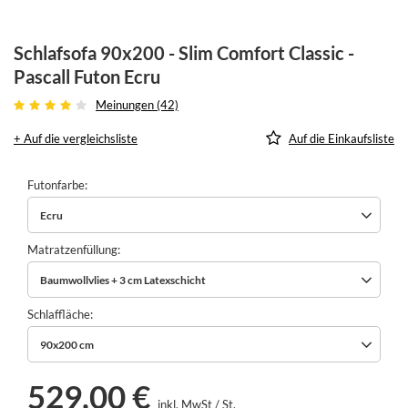
Schlafsofa 90x200 - Slim Comfort Classic -
Pascall Futon Ecru
Meinungen (42)
+ Auf die vergleichsliste
Auf die Einkaufsliste
Futonfarbe
Ecru
Matratzenfüllung
Baumwollvlies + 3 cm Latexschicht
Schlaffläche
90x200 cm
529,00 €
inkl. MwSt
/
St.