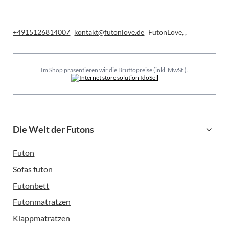
+4915126814007
kontakt@futonlove.de
FutonLove
,
,
Im Shop präsentieren wir die Bruttopreise (inkl. MwSt.).
Die Welt der Futons
Futon
Sofas futon
Futonbett
Futonmatratzen
Klappmatratzen