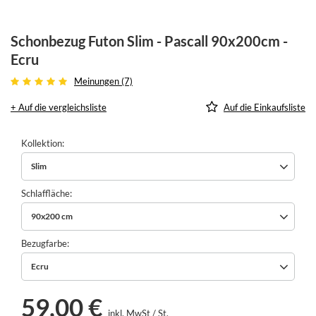
Schonbezug Futon Slim - Pascall 90x200cm -
Ecru
Meinungen (7)
+ Auf die vergleichsliste
Auf die Einkaufsliste
Kollektion
Slim
Schlaffläche
90x200 cm
Bezugfarbe
Ecru
59,00 €
inkl. MwSt
/
St.