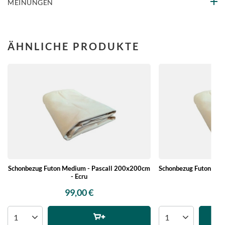
MEINUNGEN
ÄHNLICHE PRODUKTE
Schonbezug Futon Medium - Pascall 200x200cm
Schonbezug Futon Com
- Ecru
-
99,00 €
79