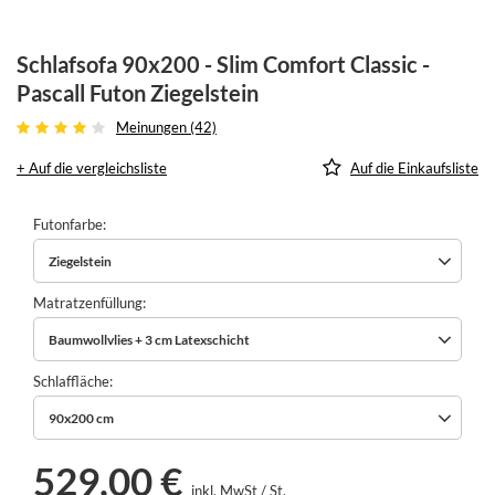
Schlafsofa 90x200 - Slim Comfort Classic -
Pascall Futon Ziegelstein
Meinungen (42)
+ Auf die vergleichsliste
Auf die Einkaufsliste
Futonfarbe
Ziegelstein
Matratzenfüllung
Baumwollvlies + 3 cm Latexschicht
Schlaffläche
90x200 cm
529,00 €
inkl. MwSt
/
St.