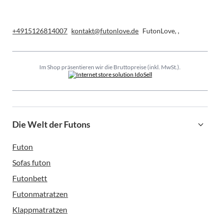
+4915126814007
kontakt@futonlove.de
FutonLove
,
,
Im Shop präsentieren wir die Bruttopreise (inkl. MwSt.).
Die Welt der Futons
Futon
Sofas futon
Futonbett
Futonmatratzen
Klappmatratzen