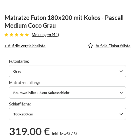
Matratze Futon 180x200 mit Kokos - Pascall
Medium Coco Grau
Meinungen (44)
+ Auf die vergleichsliste
Auf die Einkaufsliste
Futonfarbe
Grau
Matratzenfüllung
Baumwollvlies + 3 cm Kokosschicht
Schlaffläche
180x200 cm
319,00 €
inkl. MwSt
/
St.