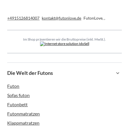
+4915126814007
kontakt@futonlove.de
FutonLove
,
,
Im Shop präsentieren wir die Bruttopreise (inkl. MwSt.).
Die Welt der Futons
Futon
Sofas futon
Futonbett
Futonmatratzen
Klappmatratzen