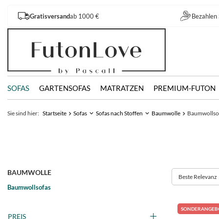
Gratisversand
ab 1000 €
Bezahlen 
SOFAS
GARTENSOFAS
MATRATZEN
PREMIUM-FUTON
Sie sind hier:
Startseite
Sofas
Sofas nach Stoffen
Baumwolle
Baumwollso
BAUMWOLLE
Beste Relevanz
Baumwollsofas
SONDERANGEB
PREIS