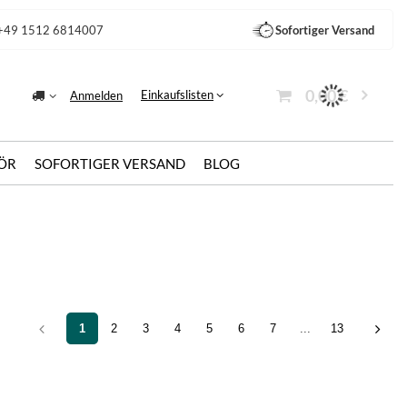
+49 1512 6814007
Sofortiger Versand
0,00 €
Einkaufslisten
Anmelden
ÖR
SOFORTIGER VERSAND
BLOG
1
2
3
4
5
6
7
...
13