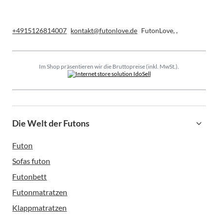
+4915126814007
kontakt@futonlove.de
FutonLove
,
,
Im Shop präsentieren wir die Bruttopreise (inkl. MwSt.).
Die Welt der Futons
Futon
Sofas futon
Futonbett
Futonmatratzen
Klappmatratzen