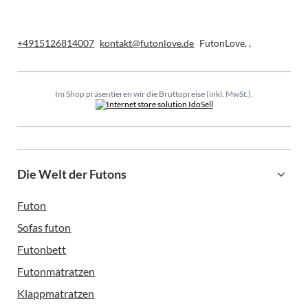
+4915126814007
kontakt@futonlove.de
FutonLove
,
,
Im Shop präsentieren wir die Bruttopreise (inkl. MwSt.).
Die Welt der Futons
Futon
Sofas futon
Futonbett
Futonmatratzen
Klappmatratzen