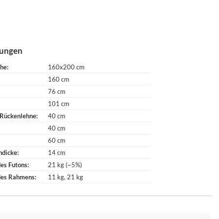
ungen
che
160x200 cm
160 cm
76 cm
101 cm
 Rückenlehne
40 cm
40 cm
60 cm
ndicke
14 cm
es Futons
21 kg (~5%)
des Rahmens
11 kg
21 kg