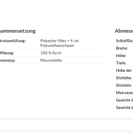
sammensetzung
Abmess
tratzenfüllung
Polyester-Vlies + 4 cm
Schlafflä
Polyurethanschaum
Breite
ffbezug
100 % Acryl
Höhe
hmentyp
Massivkiefer
Tiefe
Höhe der
Sitzhöhe
Sitztiefe
Matratze
Gewicht d
Gewicht 