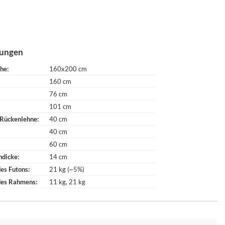
ungen
che
160x200 cm
160 cm
76 cm
101 cm
 Rückenlehne
40 cm
40 cm
60 cm
ndicke
14 cm
es Futons
21 kg (~5%)
des Rahmens
11 kg
21 kg