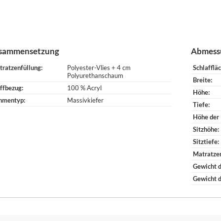
sammensetzung
Abmess
tratzenfüllung
Polyester-Vlies + 4 cm
Schlafflä
Polyurethanschaum
Breite
ffbezug
100 % Acryl
Höhe
hmentyp
Massivkiefer
Tiefe
Höhe der
Sitzhöhe
Sitztiefe
Matratze
Gewicht d
Gewicht 