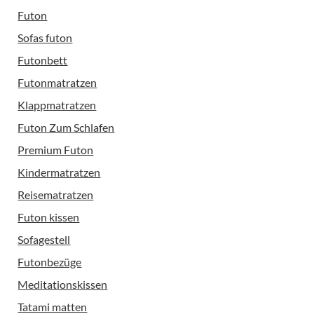
Futon
Sofas futon
Futonbett
Futonmatratzen
Klappmatratzen
Futon Zum Schlafen
Premium Futon
Kindermatratzen
Reisematratzen
Futon kissen
Sofagestell
Futonbezüge
Meditationskissen
Tatami matten