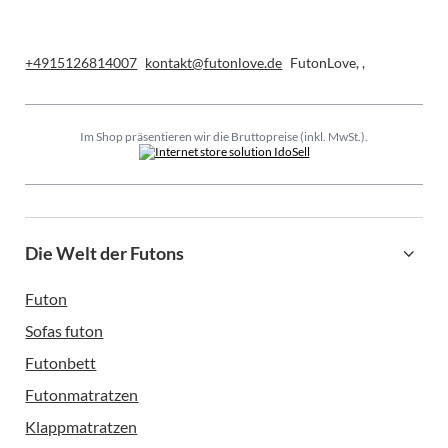
+4915126814007
kontakt@futonlove.de
FutonLove
,
,
Im Shop präsentieren wir die Bruttopreise (inkl. MwSt.).
Die Welt der Futons
Futon
Sofas futon
Futonbett
Futonmatratzen
Klappmatratzen