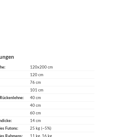
ungen
che
120x200 cm
120 cm
76 cm
101 cm
 Rückenlehne
40 cm
40 cm
60 cm
ndicke
14 cm
es Futons
25 kg (~5%)
des Rahmens
11 kg
16 kg