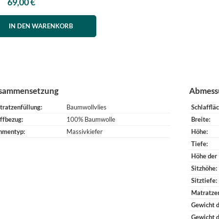
69,00 €
IN DEN WARENKORB
sammensetzung
Abmess
tratzenfüllung
Baumwollvlies
Schlafflä
ffbezug
100% Baumwolle
Breite
hmentyp
Massivkiefer
Höhe
Tiefe
Höhe der
Sitzhöhe
Sitztiefe
Matratze
Gewicht d
Gewicht 