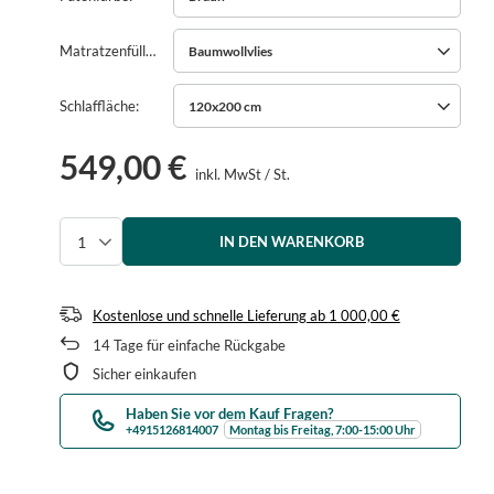
Matratzenfüllung
Baumwollvlies
Schlaffläche
120x200 cm
549,00 €
inkl. MwSt
/
St.
IN DEN WARENKORB
Menge auswählen
Kostenlose und schnelle Lieferung
ab
1 000,00 €
14
Tage für einfache Rückgabe
Sicher einkaufen
Haben Sie vor dem Kauf Fragen?
+4915126814007
Montag bis Freitag, 7:00-15:00 Uhr