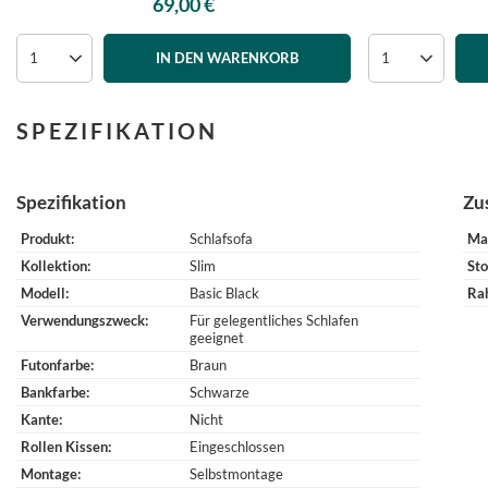
69,00 €
IN DEN WARENKORB
SPEZIFIKATION
Spezifikation
Zu
Produkt
Schlafsofa
Ma
Kollektion
Slim
Sto
Modell
Basic Black
Ra
Verwendungszweck
Für gelegentliches Schlafen
geeignet
Futonfarbe
Braun
Bankfarbe
Schwarze
Kante
Nicht
Rollen Kissen
Eingeschlossen
Montage
Selbstmontage