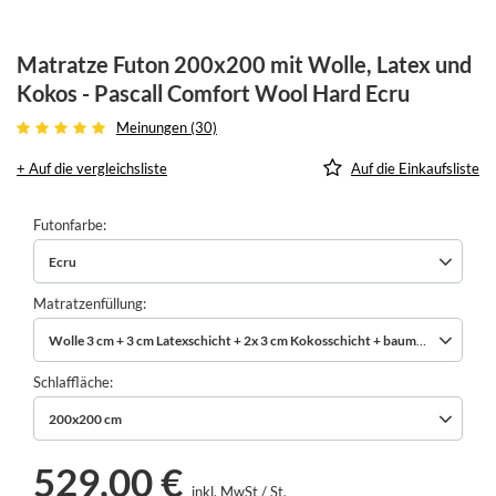
Matratze Futon 200x200 mit Wolle, Latex und
Kokos - Pascall Comfort Wool Hard Ecru
Meinungen (30)
+ Auf die vergleichsliste
Auf die Einkaufsliste
Futonfarbe
Ecru
Matratzenfüllung
Wolle 3 cm + 3 cm Latexschicht + 2x 3 cm Kokosschicht + baumwollvlies
Schlaffläche
200x200 cm
529,00 €
inkl. MwSt
/
St.