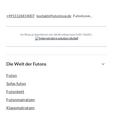
+4915126814007
kontakt@futonlove.de
FutonLove
,
,
Im Shop präsentieren wir die Bruttopreise (inkl. MwSt.).
Die Welt der Futons
Futon
Sofas futon
Futonbett
Futonmatratzen
Klappmatratzen