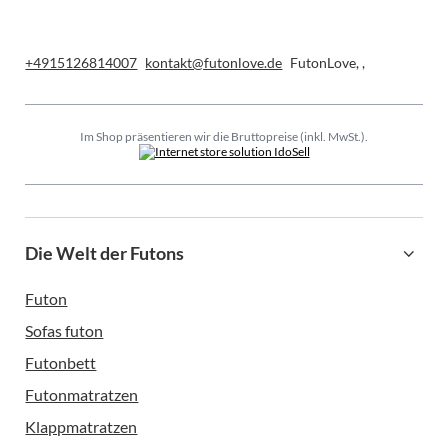
+4915126814007
kontakt@futonlove.de
FutonLove
,
,
Im Shop präsentieren wir die Bruttopreise (inkl. MwSt.).
Die Welt der Futons
Futon
Sofas futon
Futonbett
Futonmatratzen
Klappmatratzen