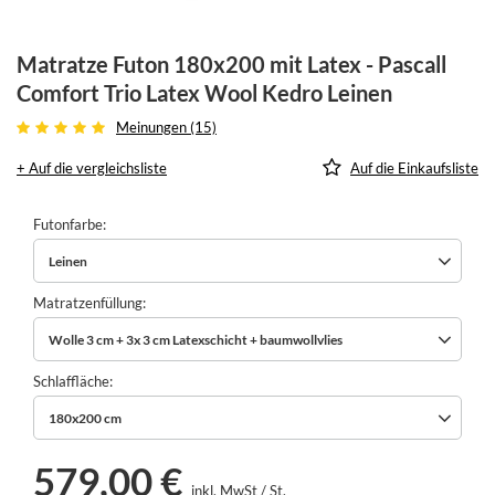
Matratze Futon 180x200 mit Latex - Pascall
Comfort Trio Latex Wool Kedro Leinen
Meinungen (15)
+ Auf die vergleichsliste
Auf die Einkaufsliste
Futonfarbe
Leinen
Matratzenfüllung
Wolle 3 cm + 3x 3 cm Latexschicht + baumwollvlies
Schlaffläche
180x200 cm
579,00 €
inkl. MwSt
/
St.