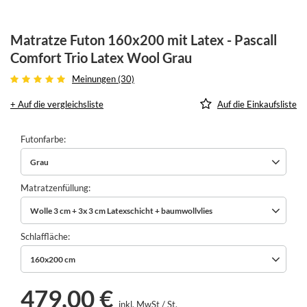
Matratze Futon 160x200 mit Latex - Pascall
Comfort Trio Latex Wool Grau
Meinungen (30)
+ Auf die vergleichsliste
Auf die Einkaufsliste
Futonfarbe
Grau
Matratzenfüllung
Wolle 3 cm + 3x 3 cm Latexschicht + baumwollvlies
Schlaffläche
160x200 cm
479,00 €
inkl. MwSt
/
St.