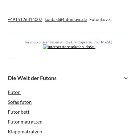
+4915126814007
kontakt@futonlove.de
FutonLove
,
,
Im Shop präsentieren wir die Bruttopreise (inkl. MwSt.).
Die Welt der Futons
Futon
Sofas futon
Futonbett
Futonmatratzen
Klappmatratzen