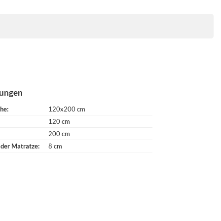
ungen
che
120x200 cm
120 cm
200 cm
 der Matratze
8 cm