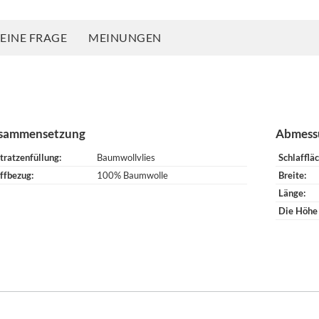
 EINE FRAGE
MEINUNGEN
sammensetzung
Abmess
tratzenfüllung
Baumwollvlies
Schlafflä
ffbezug
100% Baumwolle
Breite
Länge
Die Höhe