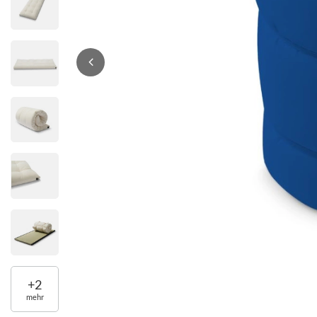
+
2
mehr