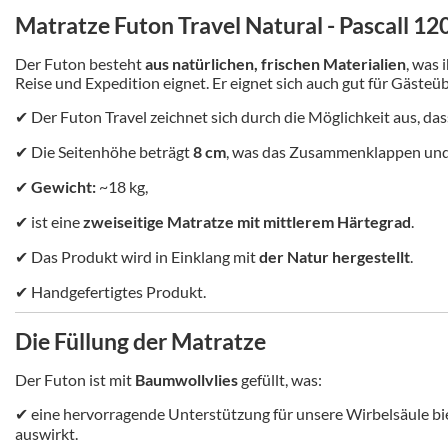
Matratze Futon Travel Natural - Pascall 1
Der Futon besteht
aus natürlichen, frischen Materialien
, was 
Reise und Expedition eignet. Er eignet sich auch gut für Gäste
✔ Der Futon Travel zeichnet sich durch die Möglichkeit aus, da
✔
Die Seitenhöhe beträgt
8 cm
, was das Zusammenklappen und 
✔
Gewicht:
~18 kg,
✔
ist eine
zweiseitige Matratze mit mittlerem Härtegrad
.
✔ Das Produkt wird in Einklang mit
der Natur hergestellt
.
✔ Handgefertigtes Produkt.
Die Füllung der Matratze
Der Futon ist mit
Baumwollvlies
gefüllt, was:
✔ eine hervorragende Unterstützung für unsere Wirbelsäule biete
auswirkt.