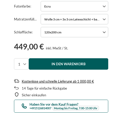
Futonfarbe
Ecru
Matratzenfüllung
Wolle 3 cm + 3x 3 cm Latexschicht + baumwollvlies
Schlaffläche
120x200 cm
449,00 €
inkl. MwSt
/
St.
IN DEN WARENKORB
Menge auswählen
Kostenlose und schnelle Lieferung
ab
1 000,00 €
14
Tage für einfache Rückgabe
Sicher einkaufen
Haben Sie vor dem Kauf Fragen?
+4915126814007
Montag bis Freitag, 7:00-15:00 Uhr