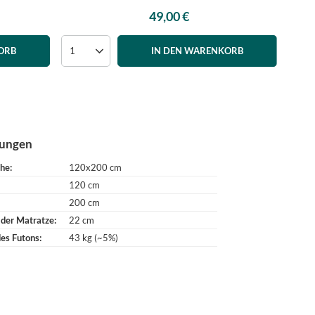
49,00 €
ORB
IN DEN WARENKORB
ungen
che
120x200 cm
120 cm
200 cm
 der Matratze
22 cm
es Futons
43 kg (~5%)