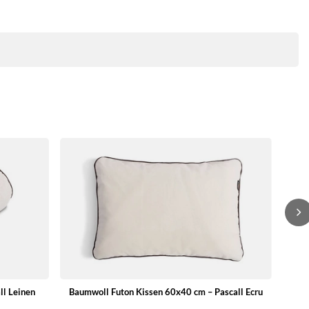
Baumw
ll Leinen
Baumwoll Futon Kissen 60x40 cm – Pascall Ecru