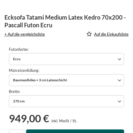
Ecksofa Tatami Medium Latex Kedro 70x200 -
Pascall Futon Ecru
+ Auf die vergleichsliste
Auf die Einkaufsliste
Futonfarbe
Ecru
Matratzenfüllung
Baumwollvlies + 3 cm Latexschicht
Breite
270 cm
949,00 €
inkl. MwSt
/
St.