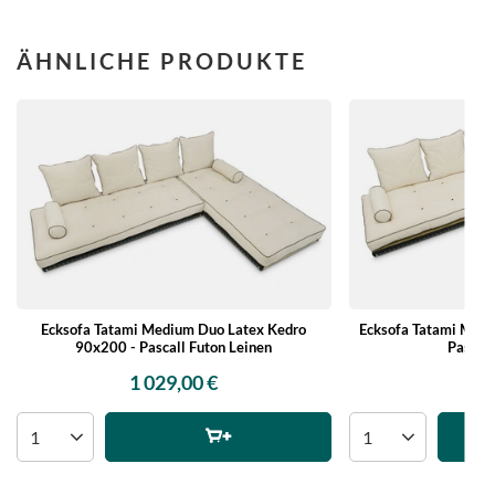
ÄHNLICHE PRODUKTE
Ecksofa Tatami Medium Duo Latex Kedro
Ecksofa Tatami Med
90x200 - Pascall Futon Leinen
Pascall
1 029,00 €
97