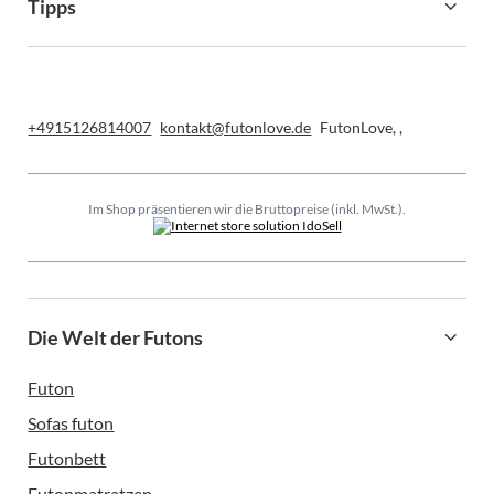
Tipps
+4915126814007
kontakt@futonlove.de
FutonLove
,
,
Im Shop präsentieren wir die Bruttopreise (inkl. MwSt.).
Die Welt der Futons
Futon
Sofas futon
Futonbett
Futonmatratzen