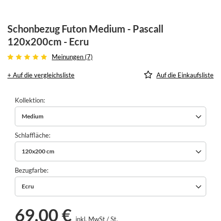
Schonbezug Futon Medium - Pascall
120x200cm - Ecru
Meinungen (7)
+ Auf die vergleichsliste
Auf die Einkaufsliste
Kollektion
Medium
Schlaffläche
120x200 cm
Bezugfarbe
Ecru
69,00 €
inkl. MwSt
/
St.