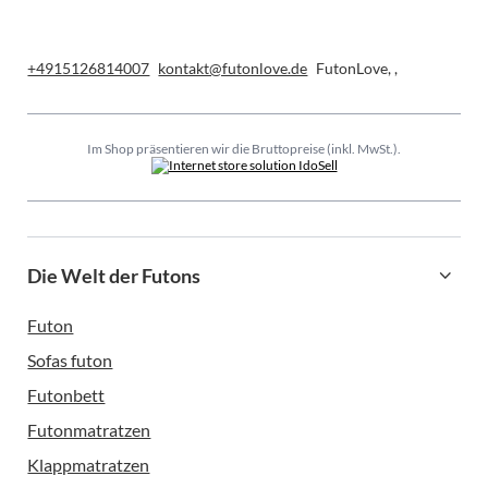
+4915126814007
kontakt@futonlove.de
FutonLove
,
,
Im Shop präsentieren wir die Bruttopreise (inkl. MwSt.).
Die Welt der Futons
Futon
Sofas futon
Futonbett
Futonmatratzen
Klappmatratzen