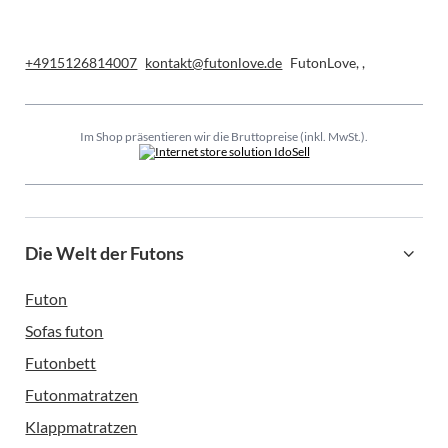
+4915126814007
kontakt@futonlove.de
FutonLove
,
,
Im Shop präsentieren wir die Bruttopreise (inkl. MwSt.).
Die Welt der Futons
Futon
Sofas futon
Futonbett
Futonmatratzen
Klappmatratzen