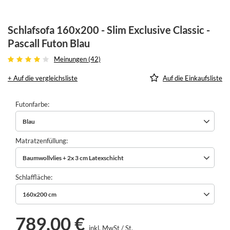
Schlafsofa 160x200 - Slim Exclusive Classic -
Pascall Futon Blau
Meinungen (42)
+ Auf die vergleichsliste
Auf die Einkaufsliste
Futonfarbe
Blau
Matratzenfüllung
Baumwollvlies + 2x 3 cm Latexschicht
Schlaffläche
160x200 cm
789,00 €
inkl. MwSt
/
St.