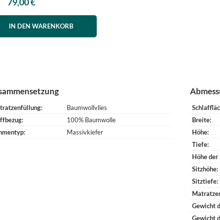
79,00 €
IN DEN WARENKORB
sammensetzung
Abmess
tratzenfüllung
Baumwollvlies
Schlafflä
ffbezug
100% Baumwolle
Breite
hmentyp
Massivkiefer
Höhe
Tiefe
Höhe der
Sitzhöhe
Sitztiefe
Matratze
Gewicht d
Gewicht 