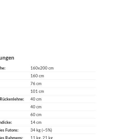
ungen
che
160x200 cm
160 cm
76 cm
101 cm
 Rückenlehne
40 cm
40 cm
60 cm
ndicke
14 cm
es Futons
34 kg (~5%)
des Rahmens
11 kg
21 kg