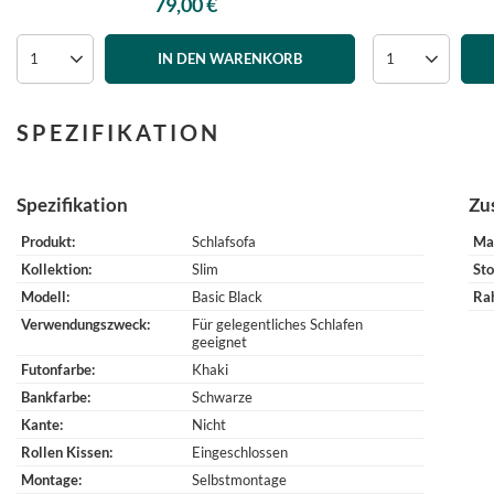
79,00 €
IN DEN WARENKORB
SPEZIFIKATION
Spezifikation
Zu
Produkt
Schlafsofa
Ma
Kollektion
Slim
Sto
Modell
Basic Black
Ra
Verwendungszweck
Für gelegentliches Schlafen
geeignet
Futonfarbe
Khaki
Bankfarbe
Schwarze
Kante
Nicht
Rollen Kissen
Eingeschlossen
Montage
Selbstmontage