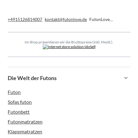
+4915126814007
kontakt@futonlove.de
FutonLove
,
,
Im Shop präsentieren wir die Bruttopreise (inkl. MwSt.).
Die Welt der Futons
Futon
Sofas futon
Futonbett
Futonmatratzen
Klappmatratzen