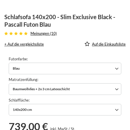
Schlafsofa 140x200 - Slim Exclusive Black -
Pascall Futon Blau
Meinungen (10)
+ Auf die vergleichsliste
Auf die Einkaufsliste
Futonfarbe
Blau
Matratzenfüllung
Baumwollvlies + 2x 3 cm Latexschicht
Schlaffläche
140x200 cm
739,00 €
inkl. MwSt
/
St.