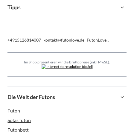
Tipps
+4915126814007
kontakt@futonlove.de
FutonLove
,
,
Im Shop präsentieren wir die Bruttopreise (inkl. MwSt.).
Die Welt der Futons
Futon
Sofas futon
Futonbett