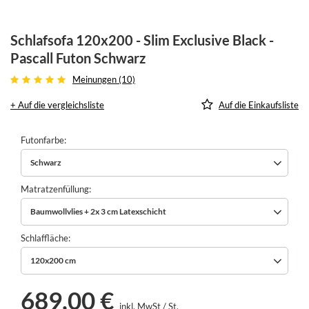
Schlafsofa 120x200 - Slim Exclusive Black -
Pascall Futon Schwarz
Meinungen (10)
+ Auf die vergleichsliste
Auf die Einkaufsliste
Futonfarbe
Schwarz
Matratzenfüllung
Baumwollvlies + 2x 3 cm Latexschicht
Schlaffläche
120x200 cm
689,00 €
inkl. MwSt
/
St.