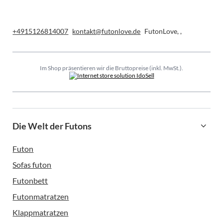
+4915126814007
kontakt@futonlove.de
FutonLove
,
,
Im Shop präsentieren wir die Bruttopreise (inkl. MwSt.).
Die Welt der Futons
Futon
Sofas futon
Futonbett
Futonmatratzen
Klappmatratzen