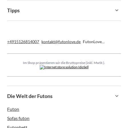
Tipps
+4915126814007
kontakt@futonlove.de
FutonLove
,
,
Im Shop präsentieren wir die Bruttopreise (inkl. MwSt.).
Die Welt der Futons
Futon
Sofas futon
Futonbett