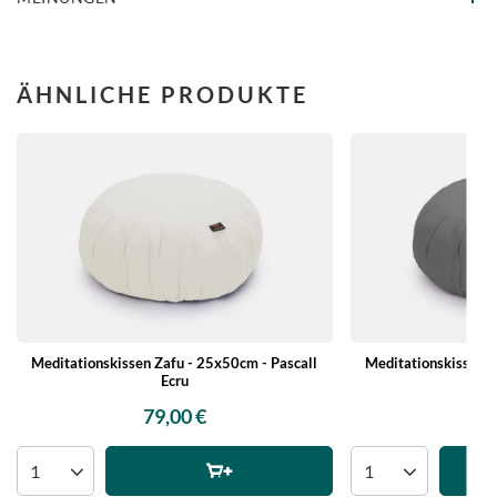
ÄHNLICHE PRODUKTE
Meditationskissen Zafu - 25x50cm - Pascall
Meditationskissen Z
Ecru
79,00 €
79