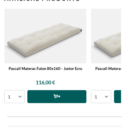
Pascall Materac Futon 80x160 - Junior Ecru
Pascall Materac Fut
116,00 €
11