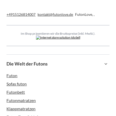
+4915126814007
kontakt@futonlove.de
FutonLove
,
,
Im Shop präsentieren wir die Bruttopreise (inkl. MwSt.).
Die Welt der Futons
Futon
Sofas futon
Futonbett
Futonmatratzen
Klappmatratzen