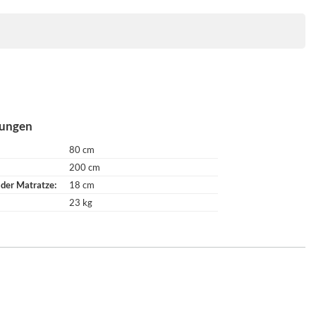
ungen
80 cm
200 cm
 der Matratze
18 cm
23 kg