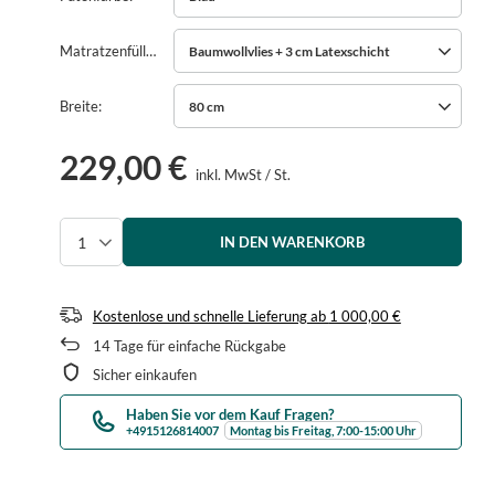
Matratzenfüllung
Baumwollvlies + 3 cm Latexschicht
Breite
80 cm
229,00 €
inkl. MwSt
/
St.
IN DEN WARENKORB
Menge auswählen
Kostenlose und schnelle Lieferung
ab
1 000,00 €
14
Tage für einfache Rückgabe
Sicher einkaufen
Haben Sie vor dem Kauf Fragen?
+4915126814007
Montag bis Freitag, 7:00-15:00 Uhr