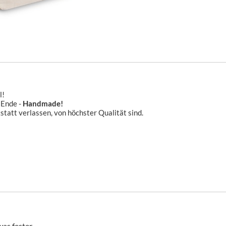
l!
 Ende -
Handmade!
tatt verlassen, von höchster Qualität sind.
as fester.