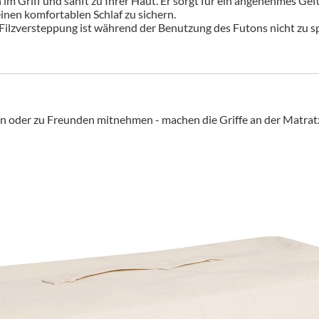
ch im Griff und sanft zu Ihrer Haut. Er sorgt für ein angenehmes Gefü
inen komfortablen Schlaf zu sichern.
 Filzversteppung ist während der Benutzung des Futons nicht zu 
en oder zu Freunden mitnehmen - machen die Griffe an der Matra