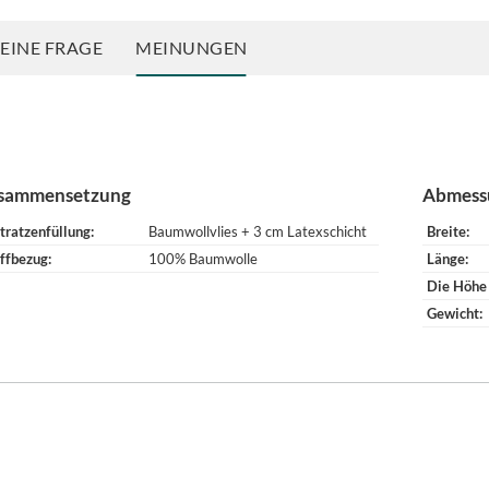
 EINE FRAGE
MEINUNGEN
sammensetzung
Abmess
tratzenfüllung
Baumwollvlies + 3 cm Latexschicht
Breite
ffbezug
100% Baumwolle
Länge
Die Höhe
Gewicht