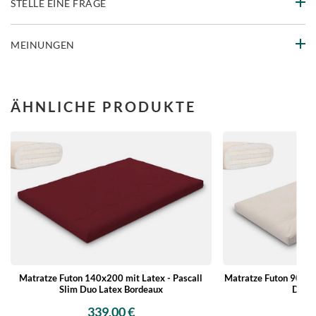
STELLE EINE FRAGE
MEINUNGEN
ÄHNLICHE PRODUKTE
Matratze Futon 140x200 mit Latex - Pascall
Matratze Futon 90x200
Slim Duo Latex Bordeaux
Duo L
339,00 €
26