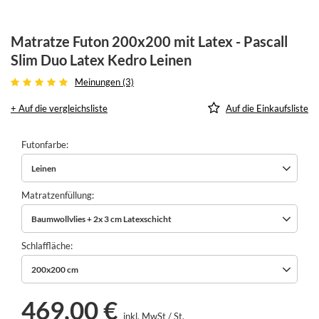
Matratze Futon 200x200 mit Latex - Pascall
Slim Duo Latex Kedro Leinen
Meinungen (3)
+ Auf die vergleichsliste
Auf die Einkaufsliste
Futonfarbe
Leinen
Matratzenfüllung
Baumwollvlies + 2x 3 cm Latexschicht
Schlaffläche
200x200 cm
469,00 €
inkl. MwSt
/
St.