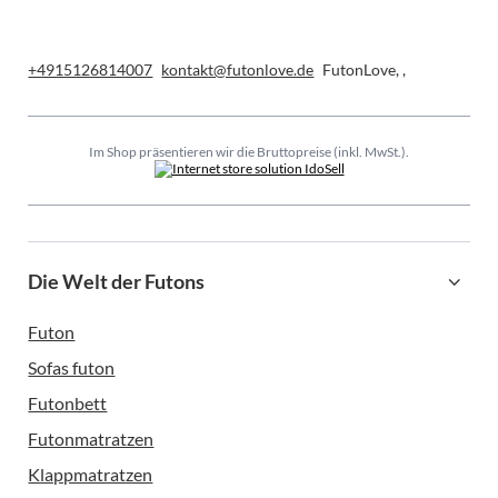
+4915126814007
kontakt@futonlove.de
FutonLove
,
,
Im Shop präsentieren wir die Bruttopreise (inkl. MwSt.).
Die Welt der Futons
Futon
Sofas futon
Futonbett
Futonmatratzen
Klappmatratzen