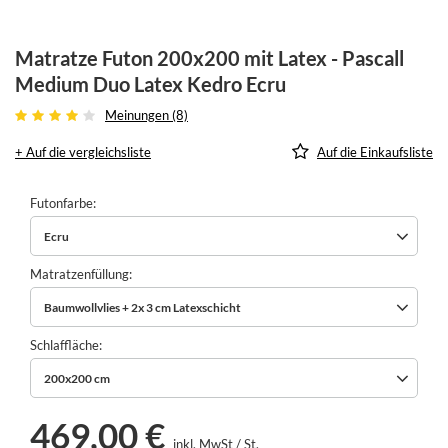
Matratze Futon 200x200 mit Latex - Pascall
Medium Duo Latex Kedro Ecru
Meinungen (8)
+ Auf die vergleichsliste
Auf die Einkaufsliste
Futonfarbe
Ecru
Matratzenfüllung
Baumwollvlies + 2x 3 cm Latexschicht
Schlaffläche
200x200 cm
469,00 €
inkl. MwSt
/
St.