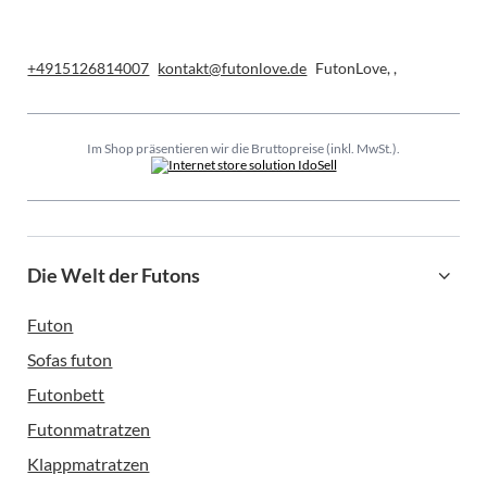
+4915126814007
kontakt@futonlove.de
FutonLove
,
,
Im Shop präsentieren wir die Bruttopreise (inkl. MwSt.).
Die Welt der Futons
Futon
Sofas futon
Futonbett
Futonmatratzen
Klappmatratzen