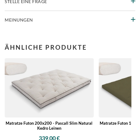
STELLE EINE FRAGE
MEINUNGEN
ÄHNLICHE PRODUKTE
Matratze Futon 200x200 - Pascall Slim Natural
Matratze Futon 140x2
Kedro Leinen
K
339,00 €
20