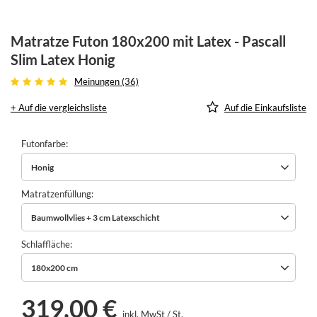
Matratze Futon 180x200 mit Latex - Pascall
Slim Latex Honig
Meinungen (36)
+ Auf die vergleichsliste
Auf die Einkaufsliste
Futonfarbe
Honig
Matratzenfüllung
Baumwollvlies + 3 cm Latexschicht
Schlaffläche
180x200 cm
319,00 €
inkl. MwSt
/
St.