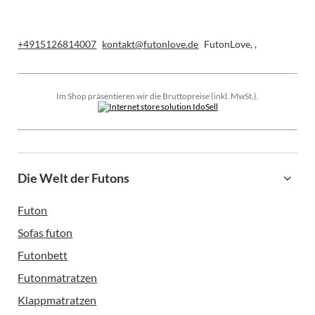
+4915126814007
kontakt@futonlove.de
FutonLove
,
,
Im Shop präsentieren wir die Bruttopreise (inkl. MwSt.).
Die Welt der Futons
Futon
Sofas futon
Futonbett
Futonmatratzen
Klappmatratzen