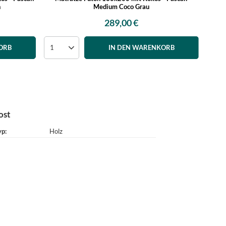
n
Medium Coco Grau
289,00 €
ORB
IN DEN WARENKORB
ost
yp
Holz