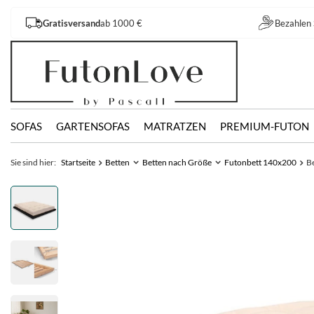
Gratisversand
ab 1000 €
Bezahlen 
SOFAS
GARTENSOFAS
MATRATZEN
PREMIUM-FUTON
Sie sind hier:
Startseite
Betten
Betten nach Größe
Futonbett 140x200
Be