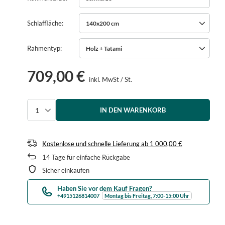
Schlaffläche
140x200 cm
Rahmentyp
Holz + Tatami
709,00 €
inkl. MwSt
/
St.
IN DEN WARENKORB
Menge auswählen
Kostenlose und schnelle Lieferung
ab
1 000,00 €
14
Tage für einfache Rückgabe
Sicher einkaufen
Haben Sie vor dem Kauf Fragen?
+4915126814007
Montag bis Freitag, 7:00-15:00 Uhr