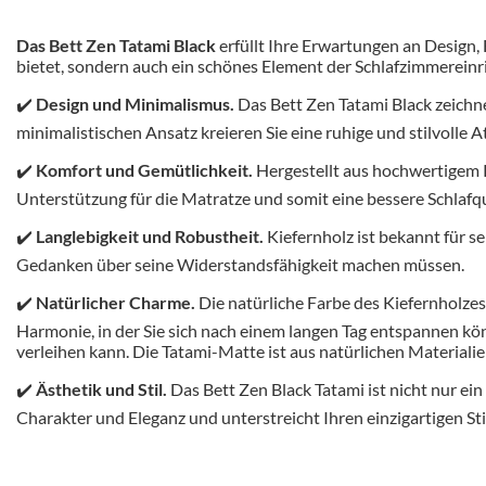
Das Bett Zen Tatami Black
erfüllt Ihre Erwartungen an Design, 
bietet, sondern auch ein schönes Element der Schlafzimmereinr
✔️
Design und Minimalismus.
Das Bett Zen Tatami Black zeichn
minimalistischen Ansatz kreieren Sie eine ruhige und stilvolle
✔️
Komfort und Gemütlichkeit.
Hergestellt aus hochwertigem K
Unterstützung für die Matratze und somit eine bessere Schlafq
✔️
Langlebigkeit und Robustheit.
Kiefernholz ist bekannt für s
Gedanken über seine Widerstandsfähigkeit machen müssen.
✔️
Natürlicher Charme.
Die natürliche Farbe des Kiefernholz
Harmonie, in der Sie sich nach einem langen Tag entspannen k
verleihen kann. Die Tatami-Matte ist aus natürlichen Materialie
✔️
Ästhetik und Stil.
Das Bett Zen Black Tatami ist nicht nur ei
Charakter und Eleganz und unterstreicht Ihren einzigartigen Sti