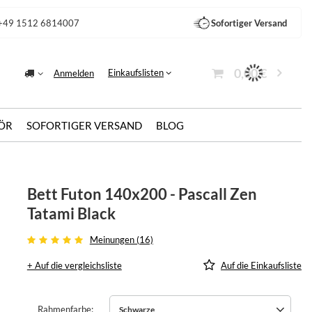
+49 1512 6814007
Sofortiger Versand
0,00 €
Einkaufslisten
Anmelden
ÖR
SOFORTIGER VERSAND
BLOG
Bett Futon 140x200 - Pascall Zen
Tatami Black
Meinungen (16)
+ Auf die vergleichsliste
Auf die Einkaufsliste
Rahmenfarbe
Schwarze