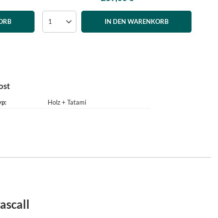
ORB
IN DEN WARENKORB
ost
yp
Holz + Tatami
ascall