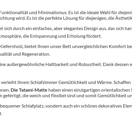
Funktionalität und Minimalismus. Es ist die ideale Wahl für diejen
ichtung wird.
Es ist die perfekte Lösung für diejenigen, die Ästhet
et sich durch ein einfaches, aber elegantes Design aus, das sich 
 Atmosphäre, die Entspannung und Erholung fördert.
iefernholz, bietet Ihnen unser Bett unvergleichlichen Komfort be
ualität und Regeneration.
eine außergewöhnliche Haltbarkeit und Robustheit. Dank dessen wir
es verleiht Ihrem Schlafzimmer Gemütlichkeit und Wärme. Schaff
önnen.
Die Tatami-Matte
haben einen einzigartigen orientalischen S
n gefertigt, die weich und flexibel sind und somit Gemütlichkeit 
n bequemer Schlafplatz, sondern auch ein schönes dekoratives Elem
l.