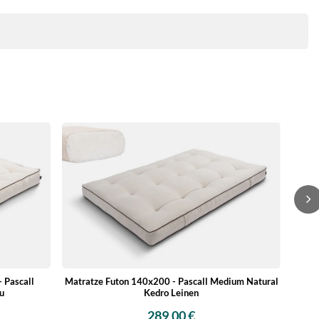
Ma
 Pascall
Matratze Futon 140x200 - Pascall Medium Natural
ru
Kedro Leinen
289,00 €