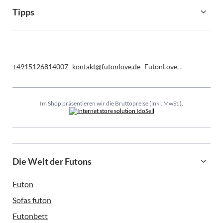
Tipps
+4915126814007
kontakt@futonlove.de
FutonLove
,
,
Im Shop präsentieren wir die Bruttopreise (inkl. MwSt.).
Die Welt der Futons
Futon
Sofas futon
Futonbett