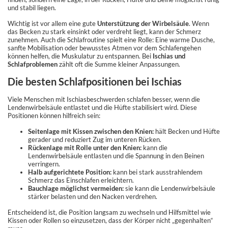
und stabil liegen.
Wichtig ist vor allem eine gute
Unterstützung der Wirbelsäule
. Wenn
das Becken zu stark einsinkt oder verdreht liegt, kann der Schmerz
zunehmen. Auch die Schlafroutine spielt eine Rolle: Eine warme Dusche,
sanfte Mobilisation oder bewusstes Atmen vor dem Schlafengehen
können helfen, die Muskulatur zu entspannen. Bei
Ischias und
Schlafproblemen
zählt oft die Summe kleiner Anpassungen.
Die besten Schlafpositionen bei Ischias
Viele Menschen mit Ischiasbeschwerden schlafen besser, wenn die
Lendenwirbelsäule entlastet und die Hüfte stabilisiert wird. Diese
Positionen können hilfreich sein:
Seitenlage mit Kissen zwischen den Knien:
hält Becken und Hüfte
gerader und reduziert Zug im unteren Rücken.
Rückenlage mit Rolle unter den Knien:
kann die
Lendenwirbelsäule entlasten und die Spannung in den Beinen
verringern.
Halb aufgerichtete Position:
kann bei stark ausstrahlendem
Schmerz das Einschlafen erleichtern.
Bauchlage möglichst vermeiden:
sie kann die Lendenwirbelsäule
stärker belasten und den Nacken verdrehen.
Entscheidend ist, die Position langsam zu wechseln und Hilfsmittel wie
Kissen oder Rollen so einzusetzen, dass der Körper nicht „gegenhalten“