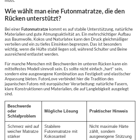
muss.
Wie wählt man eine Futonmatratze, die den
Rücken unterstützt?
Bei einer
Futonmatratze
kommt es auf stabile Unterstützung, natürliche
Materialien und gute Atmungsaktivität an. Ein mehrschichtiger Aufbau
aus Baumwolle, Kokos und Naturlatex kann den Druck gleichmäßiger
verteilen und ein zu tiefes Einsinken begrenzen. Das ist besonders
wichtig, wenn die Hüfte stabil liegen soll, während Schulter und Beine
ausreichend entlastet werden.
Für manche Menschen mit Beschwerden im unteren Rücken kann ein
mittelfestes Modell sinnvoll sein. Es sollte nicht einfach „hart“ sein,
sondern eine ausgewogene Kombination aus Festigkeit und elastischer
Anpassung bieten. FutonLove verbindet hier die Tradition des
japanischen Futons mit europäischer Verarbeitung: natürliche Fasern,
klare Konstruktionen und Materialien, die auf Langlebigkeit ausgelegt
sind.
Beschwerde
oder
Mögliche Lösung
Praktischer Hinweis
Schlafproblem
Schmerz wird auf
Stabilere
Nicht maximale Härte
weicher Matratze
Futonmatratze mit
zählt, sondern
stärker
Kokosanteil
ausgewogene Stützung