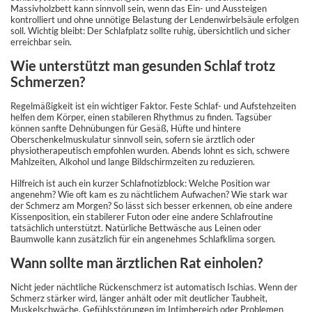
Massivholzbett kann sinnvoll sein, wenn das Ein- und Aussteigen
kontrolliert und ohne unnötige Belastung der Lendenwirbelsäule erfolgen
soll. Wichtig bleibt: Der Schlafplatz sollte ruhig, übersichtlich und sicher
erreichbar sein.
Wie unterstützt man gesunden Schlaf trotz
Schmerzen?
Regelmäßigkeit ist ein wichtiger Faktor. Feste Schlaf- und Aufstehzeiten
helfen dem Körper, einen stabileren Rhythmus zu finden. Tagsüber
können sanfte Dehnübungen für Gesäß, Hüfte und hintere
Oberschenkelmuskulatur sinnvoll sein, sofern sie ärztlich oder
physiotherapeutisch empfohlen wurden. Abends lohnt es sich, schwere
Mahlzeiten, Alkohol und lange Bildschirmzeiten zu reduzieren.
Hilfreich ist auch ein kurzer Schlafnotizblock: Welche Position war
angenehm? Wie oft kam es zu nächtlichem Aufwachen? Wie stark war
der Schmerz am Morgen? So lässt sich besser erkennen, ob eine andere
Kissenposition, ein stabilerer Futon oder eine andere Schlafroutine
tatsächlich unterstützt. Natürliche Bettwäsche aus Leinen oder
Baumwolle kann zusätzlich für ein angenehmes Schlafklima sorgen.
Wann sollte man ärztlichen Rat einholen?
Nicht jeder nächtliche Rückenschmerz ist automatisch Ischias. Wenn der
Schmerz stärker wird, länger anhält oder mit deutlicher Taubheit,
Muskelschwäche, Gefühlsstörungen im Intimbereich oder Problemen