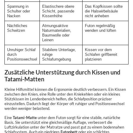
Spannung in
Elastischere obere
Das Kopfkissen sollte
Schulter oder
Schicht, passende
die Halswirbelsäule
Nacken
Kissenhöhe
nicht anheben
Nächtliches
Atmungsaktive
Futon regelmäßig
Schwitzen
Naturmaterialien,
wenden und lüften
Baumwolle oder
Leinen
Unruhiger Schlaf
Stabilere Unterlage,
Kissen vor dem
durch
ruhige
Schlafen griffbereit
Positionswechsel
Schlafumgebung
platzieren
Zusätzliche Unterstützung durch Kissen und
Tatami-Matten
Kleine Hilfsmittel können die Ergonomie deutlich verbessern. Ein Kissen
zwischen den Knien, eine Rolle unter den Kniekehlen oder ein kleines
Stützkissen im Lendenbereich helfen, die Schlafposition präziser
einzustellen. Dadurch liegt der Körper oft ruhiger und Positionswechsel
werden weniger belastend.
Eine
Tatami-Matte
unter dem Futon sorgt für eine stabile, natürliche
Basis. Sie unterstützt eine gleichmäßige Auflage, verbessert die
Luftzirkulation unter der Matratze und passt gut zu einem bodennahen
Schlafsystem. Auch ein niedriges
Futonbett
oder ein schlichtes