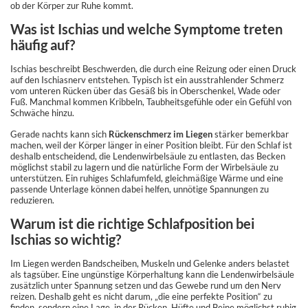
ob der Körper zur Ruhe kommt.
Was ist Ischias und welche Symptome treten
häufig auf?
Ischias beschreibt Beschwerden, die durch eine Reizung oder einen Druck
auf den Ischiasnerv entstehen. Typisch ist ein ausstrahlender Schmerz
vom unteren Rücken über das Gesäß bis in Oberschenkel, Wade oder
Fuß. Manchmal kommen Kribbeln, Taubheitsgefühle oder ein Gefühl von
Schwäche hinzu.
Gerade nachts kann sich
Rückenschmerz im Liegen
stärker bemerkbar
machen, weil der Körper länger in einer Position bleibt. Für den Schlaf ist
deshalb entscheidend, die Lendenwirbelsäule zu entlasten, das Becken
möglichst stabil zu lagern und die natürliche Form der Wirbelsäule zu
unterstützen. Ein ruhiges Schlafumfeld, gleichmäßige Wärme und eine
passende Unterlage können dabei helfen, unnötige Spannungen zu
reduzieren.
Warum ist die richtige Schlafposition bei
Ischias so wichtig?
Im Liegen werden Bandscheiben, Muskeln und Gelenke anders belastet
als tagsüber. Eine ungünstige Körperhaltung kann die Lendenwirbelsäule
zusätzlich unter Spannung setzen und das Gewebe rund um den Nerv
reizen. Deshalb geht es nicht darum, „die eine perfekte Position“ zu
finden, sondern eine Lage, in der Rücken, Hüfte und Beine möglichst ruhig